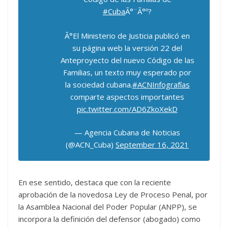
#Cuba
Ã°¨Ã°º?
Ã°El Ministerio de Justicia publicó en
su página web la versión 22 del
Anteproyecto del nuevo Código de las
Familias, un texto muy esperado por
la sociedad cubana.
#ACNInfografías
comparte aspectos importantes
pic.twitter.com/AD6ZkoXekD
— Agencia Cubana de Noticias
(@ACN_Cuba)
September 16, 2021
En ese sentido, destaca que con la reciente
aprobación de la novedosa Ley de Proceso Penal, por
la Asamblea Nacional del Poder Popular (ANPP), se
incorpora la definición del defensor (abogado) como