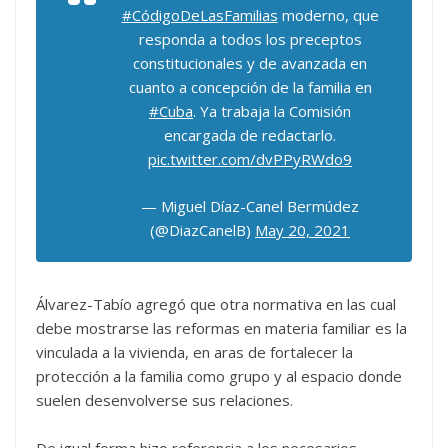
#CódigoDeLasFamilias
moderno, que
responda a todos los preceptos
constitucionales y de avanzada en
cuanto a concepción de la familia en
#Cuba
. Ya trabaja la Comisión
encargada de redactarlo.
pic.twitter.com/dvPPyRWdo9
— Miguel Díaz-Canel Bermúdez
(@DiazCanelB)
May 20, 2021
Álvarez-Tabío agregó que otra normativa en las cual
debe mostrarse las reformas en materia familiar es la
vinculada a la vivienda, en aras de fortalecer la
protección a la familia como grupo y al espacio donde
suelen desenvolverse sus relaciones.
De igual forma hizo referencia a los necesarios