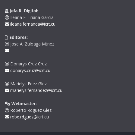
Jefa R. Digital:
Ileana F. Triana García
ileana.fernanda@icrt.cu
Editores:
Jose A. Zuloaga Mtnez
-
Donarys Cruz Cruz
donarys.cruz@icrt.cu
Marielys Fdez Glez
marielys.fernandez@icrt.cu
Webmaster:
Roberto Rdguez Glez
robe.rdguez@icrt.cu