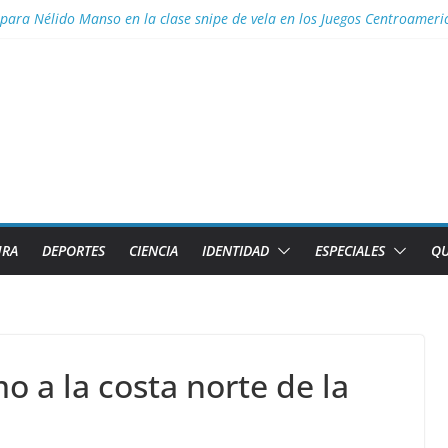
 para Nélido Manso en la clase snipe de vela en los Juegos Centroamer
ior necesita el apoyo de todas las formas de gestión
 Aguascalientes el GM Elier Miranda Mesa y el MI Diazmany Otero Acost
a juvenil
s de Caibarién la historia local
URA
DEPORTES
CIENCIA
IDENTIDAD
ESPECIALES
QU
 a la costa norte de la