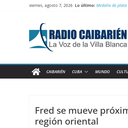
Saltar
viernes, agosto 7, 2026
Lo último:
Medalla de plata
al
El comercio inter
contenido
Juegan el torneo
100 con Fidel, rut
Recorren federada
CAIBARIÉN
CUBA
MUNDO
CULT
Fred se mueve próximo
región oriental