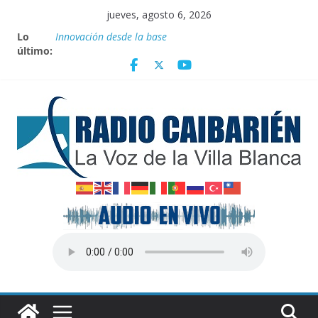
Saltar
jueves, agosto 6, 2026
al
Homenaje a federadas
Lo
Innovación desde la base
contenido
último:
Agosto: Cuando la Tierra arde y el cielo se oscurece
Canciller cubano denuncia pretexto EEUU para
genocidio contra la isla
Empatan los equipos Tiburones de Caibarién y la
preselección de béisbol de Villa Clara en juego de
preparación