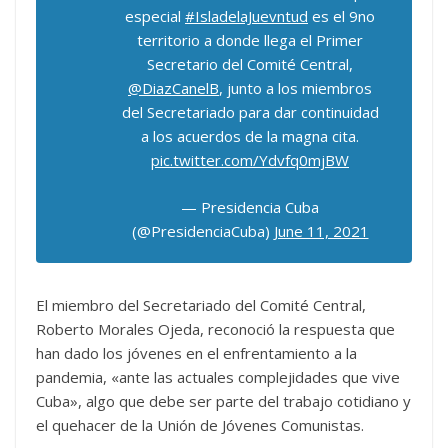
especial
#IsladelaJuevntud
es el 9no
territorio a donde llega el Primer
Secretario del Comité Central,
@DiazCanelB
, junto a los miembros
del Secretariado para dar continuidad
a los acuerdos de la magna cita.
pic.twitter.com/Ydvfq0mjBW
— Presidencia Cuba
(@PresidenciaCuba)
June 11, 2021
El miembro del Secretariado del Comité Central,
Roberto Morales Ojeda, reconoció la respuesta que
han dado los jóvenes en el enfrentamiento a la
pandemia, «ante las actuales complejidades que vive
Cuba», algo que debe ser parte del trabajo cotidiano y
el quehacer de la Unión de Jóvenes Comunistas.