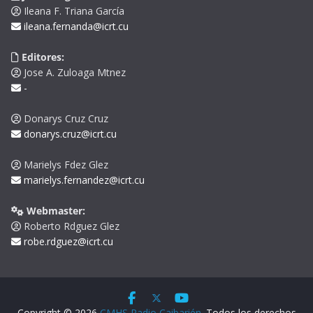
Ileana F. Triana García
ileana.fernanda@icrt.cu
Editores:
Jose A. Zuloaga Mtnez
-
Donarys Cruz Cruz
donarys.cruz@icrt.cu
Marielys Fdez Glez
marielys.fernandez@icrt.cu
Webmaster:
Roberto Rdguez Glez
robe.rdguez@icrt.cu
Copyright © 2026
CMHS Radio Caibarién
. Todos los derechos