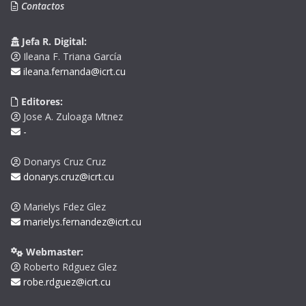
Contactos
Jefa R. Digital:
Ileana F. Triana García
ileana.fernanda@icrt.cu
Editores:
Jose A. Zuloaga Mtnez
-
Donarys Cruz Cruz
donarys.cruz@icrt.cu
Marielys Fdez Glez
marielys.fernandez@icrt.cu
Webmaster:
Roberto Rdguez Glez
robe.rdguez@icrt.cu