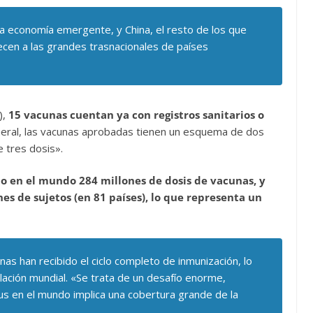
na economía emergente, y China, el resto de los que
cen a las grandes trasnacionales de países
),
15 vacunas cuentan ya con registros sanitarios o
neral, las vacunas aprobadas tienen un esquema de dos
res dosis».
o en el mundo 284 millones de dosis de vacunas, y
es de sujetos (en 81 países), lo que representa un
s han recibido el ciclo completo de inmunización, lo
ción mundial. «Se trata de un desafío enorme,
rus en el mundo implica una cobertura grande de la