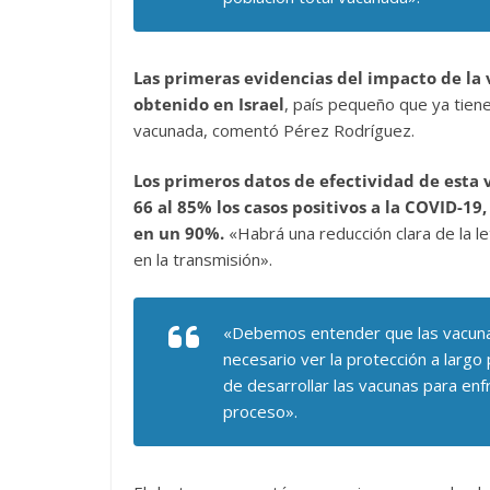
Las primeras evidencias del impacto de la
obtenido en Israel
, país pequeño que ya tien
vacunada, comentó Pérez Rodríguez.
Los primeros datos de efectividad de esta 
66 al 85% los casos positivos a la COVID-19,
en un 90%.
«Habrá una reducción clara de la 
en la transmisión».
«Debemos entender que las vacun
necesario ver la protección a largo 
de desarrollar las vacunas para enf
proceso».