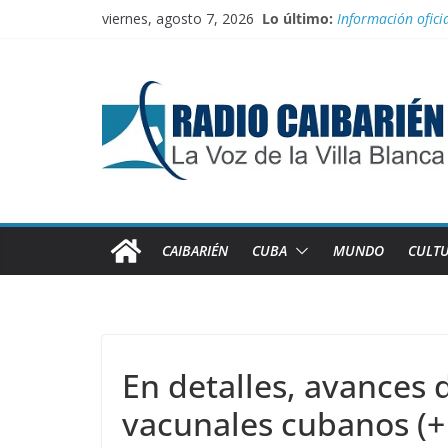
Saltar
viernes, agosto 7, 2026
Lo último:
Información ofici
al
Irán entra entre 
contenido
“Aterrizando” los 
Buenos resultado
Transporte: Nueva
CAIBARIÉN
CUBA
MUNDO
CULT
En detalles, avances 
vacunales cubanos (+