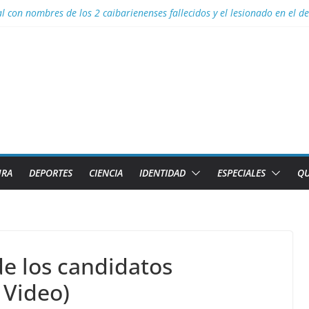
al con nombres de los 2 caibarienenses fallecidos y el lesionado en el 
los diez países con más sitios declarados Patrimonio Mundial por la U
efectos del calor global
s para Lizandra Puentes Pérez en el pentatlón moderno de los Juegos 
s facilidades para importar vehículos e impulsar la movilidad eléctric
URA
DEPORTES
CIENCIA
IDENTIDAD
ESPECIALES
QU
de los candidatos
 Video)