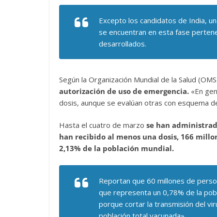
Excepto los candidatos de India, u
se encuentran en esta fase pertene
desarrollados.
Según la Organización Mundial de la Salud (OMS
autorización de uso de emergencia.
«En ge
dosis, aunque se evalúan otras con esquema de t
Hasta el cuatro de marzo
se han administrad
han recibido al menos una dosis, 166 millon
2,13% de la población mundial.
Reportan que 60 millones de persona
que representa un 0,78% de la pobla
porque cortar la transmisión del vi
población total vacunada».