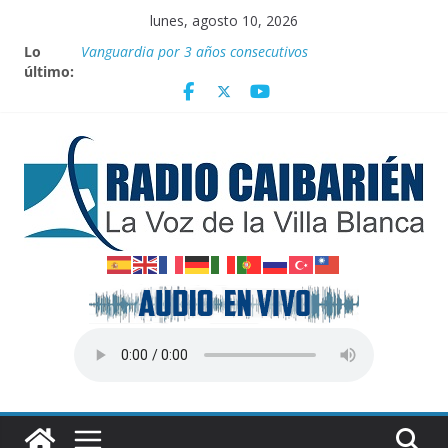
Saltar
lunes, agosto 10, 2026
al
Lo
Vanguardia por 3 años consecutivos
contenido
último:
Nuevos beneficios fiscales para impulsar las energías
renovables en Cuba
Nota oficial del Gobierno Provincial de Villa Clara
Fidel y el deporte
Por el pedraplén en cita con la historia