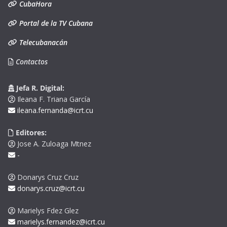
CubaHora
Portal de la TV Cubana
Telecubanacán
Contactos
Jefa R. Digital:
Ileana F. Triana García
ileana.fernanda@icrt.cu
Editores:
Jose A. Zuloaga Mtnez
-
Donarys Cruz Cruz
donarys.cruz@icrt.cu
Marielys Fdez Glez
marielys.fernandez@icrt.cu