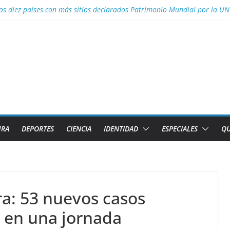
al con nombres de los 2 caibarienenses fallecidos y el lesionado en el 
los diez países con más sitios declarados Patrimonio Mundial por la U
efectos del calor global
s para Lizandra Puentes Pérez en el pentatlón moderno de los Juegos 
s facilidades para importar vehículos e impulsar la movilidad eléctric
URA
DEPORTES
CIENCIA
IDENTIDAD
ESPECIALES
QU
ra: 53 nuevos casos
d en una jornada