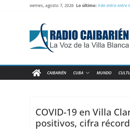
Saltar
viernes, agosto 7, 2026
Lo último:
Información ofici
al
Irán entra entre 
contenido
“Aterrizando” los 
Buenos resultado
Transporte: Nueva
CAIBARIÉN
CUBA
MUNDO
CULT
COVID-19 en Villa Cla
positivos, cifra récor