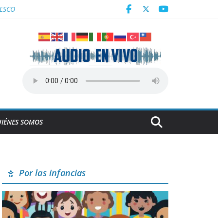
derrumbe de la ESBEC 1, en Remedios
NESCO
Centroamericanos
a en Cuba
IÉNES SOMOS
Por las infancias