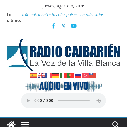
Saltar
jueves, agosto 6, 2026
al
Lo
Irán entra entre los diez países con más sitios
contenido
último:
declarados Patrimonio Mundial por la UNESCO
“Aterrizando” los efectos del calor global
Entrega Movimiento Sin Tierra donativo de
medicamentos
Publican nuevas normas para el reordenamiento del
comercio
Transporte: Nuevas facilidades para importar
vehículos e impulsar la movilidad eléctrica en Cuba