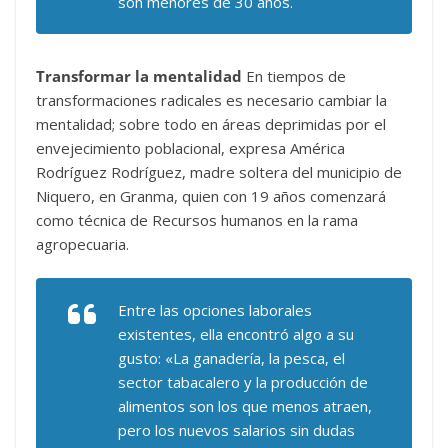
son menores de 30 años.
Transformar la mentalidad
En tiempos de
transformaciones radicales es necesario cambiar la
mentalidad; sobre todo en áreas deprimidas por el
envejecimiento poblacional, expresa América
Rodríguez Rodríguez, madre soltera del municipio de
Niquero, en Granma, quien con 19 años comenzará
como técnica de Recursos humanos en la rama
agropecuaria.
Entre las opciones laborales
existentes, ella encontró algo a su
gusto: «La ganadería, la pesca, el
sector tabacalero y la producción de
alimentos son los que menos atraen,
pero los nuevos salarios sin dudas