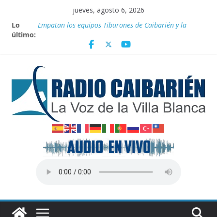
Saltar
jueves, agosto 6, 2026
al
Lo
Canciller cubano denuncia pretexto EEUU para
contenido
último:
genocidio contra la isla
Empatan los equipos Tiburones de Caibarién y la
preselección de béisbol de Villa Clara en juego de
preparación
Homenaje a federadas
Innovación desde la base
Agosto: Cuando la Tierra arde y el cielo se oscurece