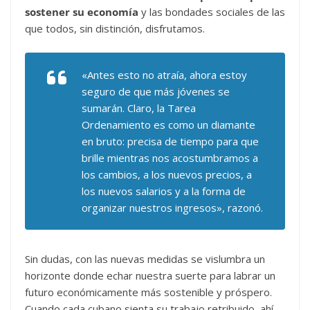
sostener su economía
y las bondades sociales de las
que todos, sin distinción, disfrutamos.
«Antes esto no atraía, ahora estoy
seguro de que más jóvenes se
sumarán. Claro, la Tarea
Ordenamiento es como un diamante
en bruto: precisa de tiempo para que
brille mientras nos acostumbramos a
los cambios, a los nuevos precios, a
los nuevos salarios y a la forma de
organizar nuestros ingresos», razonó.
Sin dudas, con las nuevas medidas se vislumbra un
horizonte donde echar nuestra suerte para labrar un
futuro económicamente más sostenible y próspero.
Cuando cada cubano sienta su trabajo retribuido, ahí