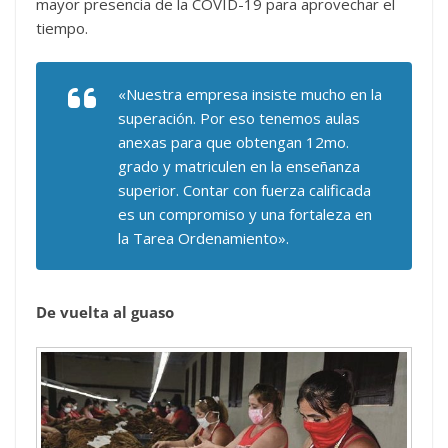
mayor presencia de la COVID-19 para aprovechar el
tiempo.
«Nuestra empresa insiste mucho en la
superación. Por eso tenemos aulas
anexas para que obtengan 12mo.
grado y matriculen en la enseñanza
superior. Contar con fuerza calificada
es un compromiso y una fortaleza en
la Tarea Ordenamiento».
De vuelta al guaso