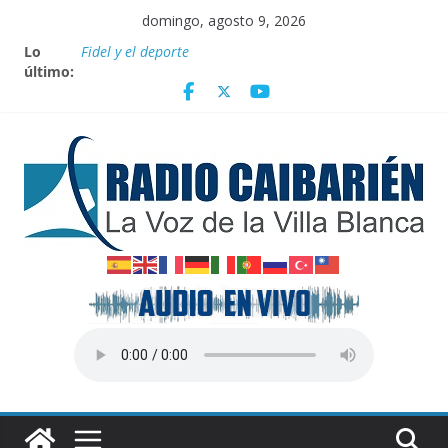
Saltar
domingo, agosto 9, 2026
al
Lo
Fidel y el deporte
contenido
último:
Por el pedraplén en cita con la historia
Vanguardia por 3 años consecutivos
Nuevos beneficios fiscales para impulsar las energías
renovables en Cuba
Nota oficial del Gobierno Provincial de Villa Clara