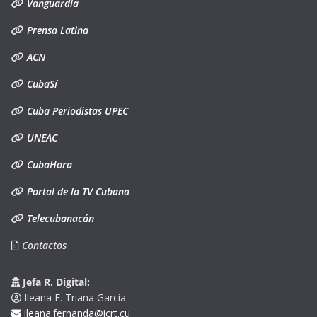
Vanguardia
Prensa Latina
ACN
CubaSí
Cuba Periodistas UPEC
UNEAC
CubaHora
Portal de la TV Cubana
Telecubanacán
Contactos
Jefa R. Digital:
Ileana F. Triana García
ileana.fernanda@icrt.cu