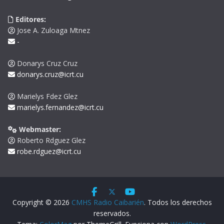
Editores:
Jose A. Zuloaga Mtnez
-
Donarys Cruz Cruz
donarys.cruz@icrt.cu
Marielys Fdez Glez
marielys.fernandez@icrt.cu
Webmaster:
Roberto Rdguez Glez
robe.rdguez@icrt.cu
Copyright © 2026
CMHS Radio Caibarién
. Todos los derechos
reservados.