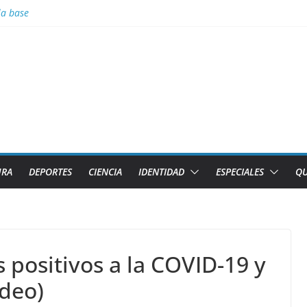
la base
Tierra arde y el cielo se oscurece
denuncia pretexto EEUU para genocidio contra la isla
s Tiburones de Caibarién y la preselección de béisbol de Villa Clara e
adas
URA
DEPORTES
CIENCIA
IDENTIDAD
ESPECIALES
QU
 positivos a la COVID-19 y
ideo)