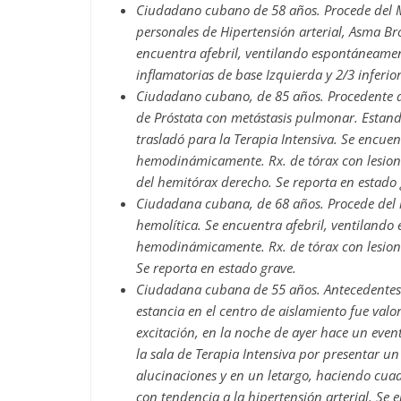
Ciudadano cubano de 58 años. Procede del Mu
personales de Hipertensión arterial, Asma Br
encuentra afebril, ventilando espontáneamen
inflamatorias de base Izquierda y 2/3 inferio
Ciudadano cubano, de 85 años. Procedente 
de Próstata con metástasis pulmonar. Estand
trasladó para la Terapia Intensiva. Se encue
hemodinámicamente. Rx. de tórax con lesio
del hemitórax derecho. Se reporta en estado 
Ciudadana cubana, de 68 años. Procede del
hemolítica. Se encuentra afebril, ventiland
hemodinámicamente. Rx. de tórax con lesio
Se reporta en estado grave.
Ciudadana cubana de 55 años. Antecedentes P
estancia en el centro de aislamiento fue val
excitación, en la noche de ayer hace un even
la sala de Terapia Intensiva por presentar un
alucinaciones y en un letargo, haciendo cua
con tendencia a la hipertensión arterial. Se 