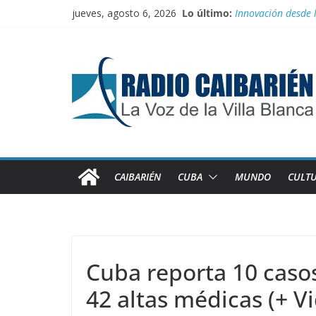
Saltar
jueves, agosto 6, 2026
Lo último:
Innovación desde 
al
Agosto: Cuando la 
contenido
Canciller cubano 
Empatan los equipo
Homenaje a feder
CAIBARIÉN
CUBA
MUNDO
CULT
Cuba reporta 10 casos
42 altas médicas (+ V