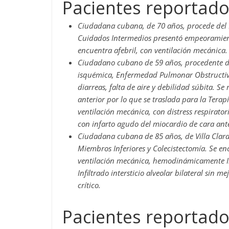
Pacientes reportados
Ciudadana cubana, de 70 años, procede del M
Cuidados Intermedios presentó empeoramiento 
encuentra afebril, con ventilación mecánica.
Ciudadano cubano de 59 años, procedente d
isquémica, Enfermedad Pulmonar Obstructiv
diarreas, falta de aire y debilidad súbita. S
anterior por lo que se traslada para la Terap
ventilación mecánica, con distress respirat
con infarto agudo del miocardio de cara anter
Ciudadana cubana de 85 años, de Villa Clara
Miembros Inferiores y Colecistectomía. Se en
ventilación mecánica, hemodinámicamente In
Infiltrado intersticio alveolar bilateral sin m
crítico.
Pacientes reportado