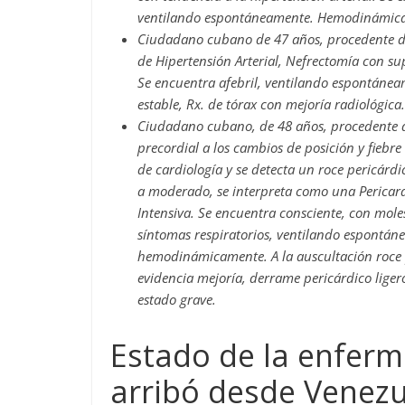
ventilando espontáneamente. Hemodinámicame
Ciudadano cubano de 47 años, procedente del
de Hipertensión Arterial, Nefrectomía con s
Se encuentra afebril, ventilando espontán
estable, Rx. de tórax con mejoría radiológica
Ciudadano cubano, de 48 años, procedente d
precordial a los cambios de posición y fiebre 
de cardiología y se detecta un roce pericárd
a moderado, se interpreta como una Pericardit
Intensiva. Se encuentra consciente, con moles
síntomas respiratorios, ventilando espontán
hemodinámicamente. A la auscultación roce p
evidencia mejoría, derrame pericárdico liger
estado grave.
Estado de la enfer
arribó desde Venez