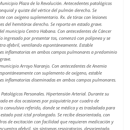
nicipio Plaza de la Revolución. Antecedentes patológicos
onquial y quiste del vértice del pulmón derecho. Se
te con oxígeno suplementario. Rx. de tórax con lesiones
res del hemitórax derecho. Se reporta en estado grave.
del municipio Centro Habana. Con antecedentes de Cáncer
o ingresado por presentar tos, comenzó con polipnea y se
ntra afebril, ventilando espontáneamente. Estable
nes inflamatorias en ambos campos pulmonares a predominio
grave.
 municipio Arroyo Naranjo. Con antecedentes de Anemia
o espontáneamente con suplemento de oxígeno, estable
nes inflamatorias diseminadas en ambos campos pulmonares.
atológicos Personales. Hipertensión Arterial. Durante su
orada en dos ocasiones por psiquiatría por cuadro de
to convulsivo referido, donde se médica y es trasladada para
 estado post ictal prolongado. Se recibe desorientada, con
dros de excitación con facilidad que requieren medicación y
encuentra afebril, sin síntomas respiratorios, desorientada,