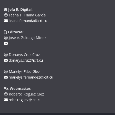
Jefa R. Digital:
Ileana F. Triana García
ileana.fernanda@icrt.cu
Editores:
Jose A. Zuloaga Mtnez
-
Donarys Cruz Cruz
donarys.cruz@icrt.cu
Marielys Fdez Glez
marielys.fernandez@icrt.cu
Webmaster:
Roberto Rdguez Glez
robe.rdguez@icrt.cu