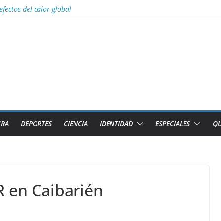
efectos del calor global
s para Lizandra Puentes Pérez en el pentatlón moderno de los Juegos 
s facilidades para importar vehículos e impulsar la movilidad eléctric
al con nombres de los 2 caibarienenses fallecidos y el lesionado en el 
los diez países con más sitios declarados Patrimonio Mundial por la U
URA
DEPORTES
CIENCIA
IDENTIDAD
ESPECIALES
QU
R en Caibarién