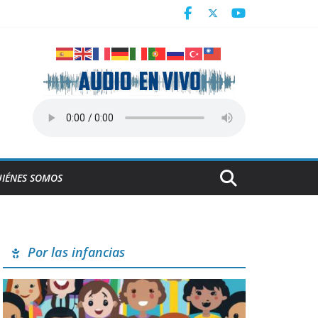
Centroamericanos
a en Cuba
derrumbe de la ESBEC 1, en Remedios
NESCO
IÉNES SOMOS
Por las infancias