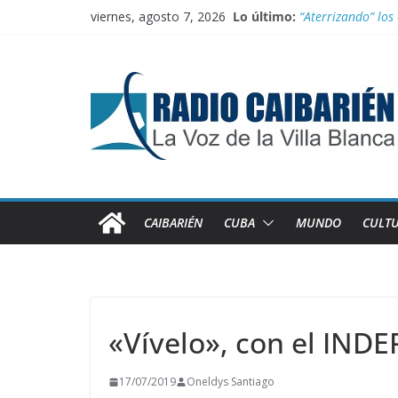
Saltar
viernes, agosto 7, 2026
Lo último:
“Aterrizando” los 
al
Buenos resultado
contenido
Transporte: Nueva
Información ofici
Irán entra entre 
CAIBARIÉN
CUBA
MUNDO
CULT
«Vívelo», con el INDE
17/07/2019
Oneldys Santiago