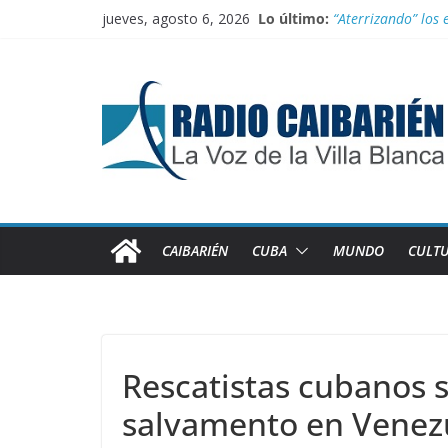
Saltar
jueves, agosto 6, 2026
Lo último:
“Aterrizando” los 
al
Buenos resultados
contenido
Transporte: Nueva
Información oficia
Irán entra entre 
CAIBARIÉN
CUBA
MUNDO
CULT
Rescatistas cubanos 
salvamento en Venez