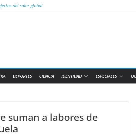
efectos del calor global
 para Lizandra Puentes Pérez en el pentatlón moderno de los Juegos 
s facilidades para importar vehículos e impulsar la movilidad eléctrica
l con nombres de los 2 caibarienenses fallecidos y el lesionado en el 
los diez países con más sitios declarados Patrimonio Mundial por la U
URA
DEPORTES
CIENCIA
IDENTIDAD
ESPECIALES
QU
se suman a labores de
uela