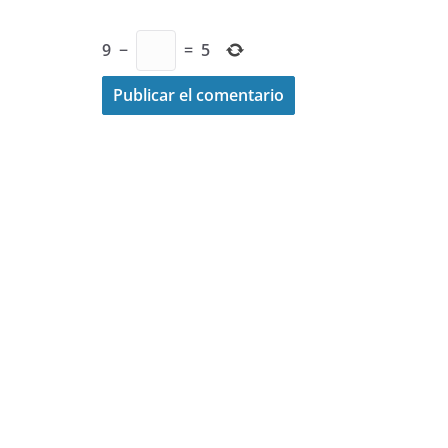
9
−
=
5