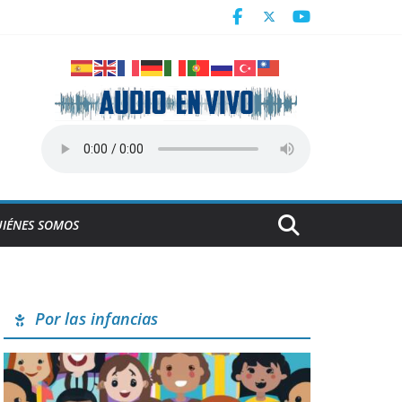
Centroamericanos
 en Cuba
derrumbe de la ESBEC 1, en Remedios
NESCO
IÉNES SOMOS
Por las infancias