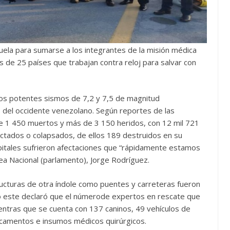
uela para sumarse a los integrantes de la misión médica
s de 25 países que trabajan contra reloj para salvar con
os potentes sismos de 7,2 y 7,5 de magnitud
o del occidente venezolano. Según reportes de las
 de 1 450 muertos y más de 3 150 heridos, con 12 mil 721
ectados o colapsados, de ellos 189 destruidos en su
ospitales sufrieron afectaciones que “rápidamente estamos
ea Nacional (parlamento), Jorge Rodríguez.
ucturas de otra índole como puentes y carreteras fueron
io este declaró que el númerode expertos en rescate que
entras que se cuenta con 137 caninos, 49 vehículos de
camentos e insumos médicos quirúrgicos.