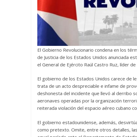
El Gobierno Revolucionario condena en los tér
de Justicia de los Estados Unidos anunciada e
el General de Ejército Raúl Castro Ruz, líder de
El gobierno de los Estados Unidos carece de legi
trata de un acto despreciable e infame de provo
deshonesta del incidente que llevó al derribo 
aeronaves operadas por la organización terror
reiterada violación del espacio aéreo cubano co
El gobierno estadounidense, además, desvirtúa 
como pretexto. Omite, entre otros detalles, l
aquel período ante el Departamento de Estado, 