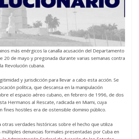
minos más enérgicos la canalla acusación del Departamento
ste 20 de mayo y pregonada durante varias semanas contra
 la Revolución cubana.
timidad y jurisdicción para llevar a cabo esta acción. Se
cación política, que descansa en la manipulación
sobre el espacio aéreo cubano, en febrero de 1996, de dos
ista Hermanos al Rescate, radicada en Miami, cuya
n fines hostiles era de ostensible dominio público.
otras verdades históricas sobre el hecho que utiliza
as múltiples denuncias formales presentadas por Cuba en
la Administración Federal de Aviación de los Estados