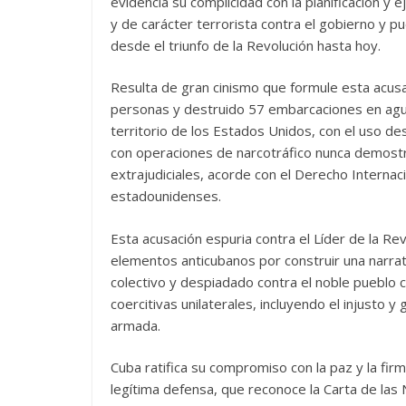
evidencia su complicidad con la planificación y e
y de carácter terrorista contra el gobierno y p
desde el triunfo de la Revolución hasta hoy.
Resulta de gran cinismo que formule esta acus
personas y destruido 57 embarcaciones en aguas 
territorio de los Estados Unidos, con el uso de
con operaciones de narcotráfico nunca demostr
extrajudiciales, acorde con el Derecho Internac
estadounidenses.
Esta acusación espuria contra el Líder de la R
elementos anticubanos por construir una narrativ
colectivo y despiadado contra el noble pueblo
coercitivas unilaterales, incluyendo el injusto
armada.
Cuba ratifica su compromiso con la paz y la firm
legítima defensa, que reconoce la Carta de las