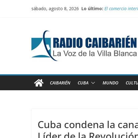
Saltar
sábado, agosto 8, 2026
Lo último:
El comercio inter
al
Juegan el torneo
contenido
100 con Fidel, rut
Recorren federada
Medalla de plata
CAIBARIÉN
CUBA
MUNDO
CULT
Cuba condena la cana
Líder de la Revolució