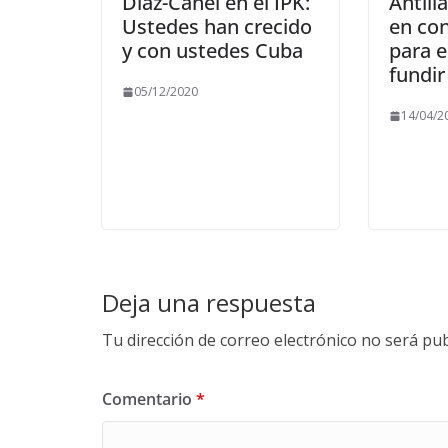
Díaz-Canel en el IPK:
Antill
Ustedes han crecido
en con
y con ustedes Cuba
para 
fundir
05/12/2020
14/04/2
Deja una respuesta
Tu dirección de correo electrónico no será pub
Comentario
*