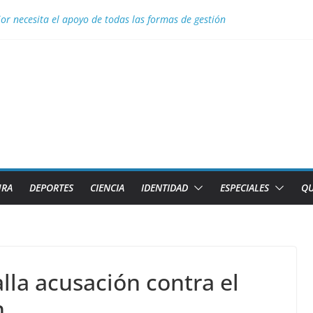
ior necesita el apoyo de todas las formas de gestión
 Aguascalientes el GM Elier Miranda Mesa y el MI Diazmany Otero Acost
a juvenil
s de Caibarién la historia local
 para Nélido Manso en la clase snipe de vela en los Juegos Centroamer
URA
DEPORTES
CIENCIA
IDENTIDAD
ESPECIALES
QU
lla acusación contra el
n