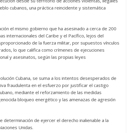
jecución desde su territorio de acciones violentas, ilegales
ueblo cubanos, una práctica reincidente y sistemática
ación el mismo gobierno que ha asesinado a cerca de 200
internacionales del Caribe y el Pacífico, lejos del
sproporcionado de la fuerza militar, por supuestos vínculos
ados, lo que califica como crímenes de ejecuciones
ional y asesinatos, según las propias leyes
evolución Cubana, se suma a los intentos desesperados de
a fraudulenta en el esfuerzo por justificar el castigo
 cubano, mediante el reforzamiento de las medidas
 y genocida bloqueo energético y las amenazas de agresión
e determinación de ejercer el derecho inalienable a la
 Naciones Unidas.