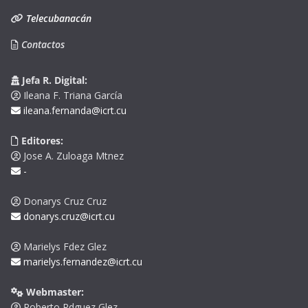
Telecubanacán
Contactos
Jefa R. Digital:
Ileana F. Triana García
ileana.fernanda@icrt.cu
Editores:
Jose A. Zuloaga Mtnez
-
Donarys Cruz Cruz
donarys.cruz@icrt.cu
Marielys Fdez Glez
marielys.fernandez@icrt.cu
Webmaster:
Roberto Rdguez Glez