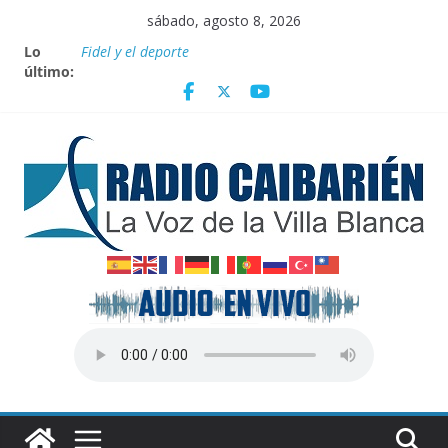
Saltar
sábado, agosto 8, 2026
al
Lo
Fidel y el deporte
contenido
último:
Por el pedraplén en cita con la historia
Vanguardia por 3 años consecutivos
Nuevos beneficios fiscales para impulsar las energías
renovables en Cuba
Nota oficial del Gobierno Provincial de Villa Clara