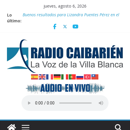
Saltar
jueves, agosto 6, 2026
al
Lo
Buenos resultados para Lizandra Puentes Pérez en el
contenido
último:
pentatlón moderno de los Juegos Centroamericanos
Transporte: Nuevas facilidades para importar
vehículos e impulsar la movilidad eléctrica en Cuba
Información oficial con nombres de los 2
caibarienenses fallecidos y el lesionado en el derrumbe
de la ESBEC 1, en Remedios
Irán entra entre los diez países con más sitios
declarados Patrimonio Mundial por la UNESCO
“Aterrizando” los efectos del calor global