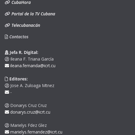
CubaHora
Portal de la TV Cubana
Telecubanacán
Contactos
Jefa R. Digital:
Ileana F. Triana García
ileana.fernanda@icrt.cu
Editores:
Jose A. Zuloaga Mtnez
-
Donarys Cruz Cruz
donarys.cruz@icrt.cu
Marielys Fdez Glez
marielys.fernandez@icrt.cu