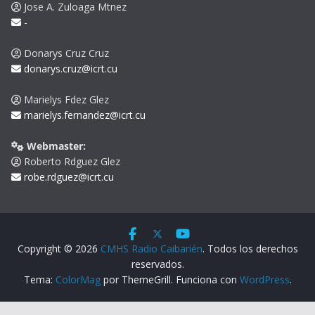
Jose A. Zuloaga Mtnez
-
Donarys Cruz Cruz
donarys.cruz@icrt.cu
Marielys Fdez Glez
marielys.fernandez@icrt.cu
Webmaster:
Roberto Rdguez Glez
robe.rdguez@icrt.cu
Copyright © 2026
CMHS Radio Caibarién
. Todos los derechos
reservados.
Tema:
ColorMag
por ThemeGrill. Funciona con
WordPress
.