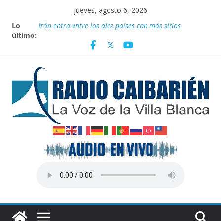
Saltar
jueves, agosto 6, 2026
al
Lo
Irán entra entre los diez países con más sitios
contenido
último:
declarados Patrimonio Mundial por la UNESCO
“Aterrizando” los efectos del calor global
Entrega Movimiento Sin Tierra donativo de
medicamentos
Publican nuevas normas para el reordenamiento del
comercio
Transporte: Nuevas facilidades para importar
vehículos e impulsar la movilidad eléctrica en Cuba