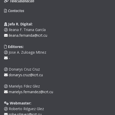
Telecubanacán
Contactos
Jefa R. Digital:
Ileana F. Triana García
ileana.fernanda@icrt.cu
Editores:
Jose A. Zuloaga Mtnez
-
Donarys Cruz Cruz
donarys.cruz@icrt.cu
Marielys Fdez Glez
marielys.fernandez@icrt.cu
Webmaster:
Roberto Rdguez Glez
robe.rdguez@icrt.cu