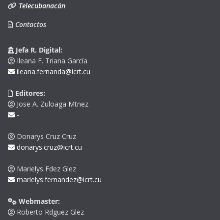
Telecubanacán
Contactos
Jefa R. Digital:
Ileana F. Triana García
ileana.fernanda@icrt.cu
Editores:
Jose A. Zuloaga Mtnez
-
Donarys Cruz Cruz
donarys.cruz@icrt.cu
Marielys Fdez Glez
marielys.fernandez@icrt.cu
Webmaster:
Roberto Rdguez Glez