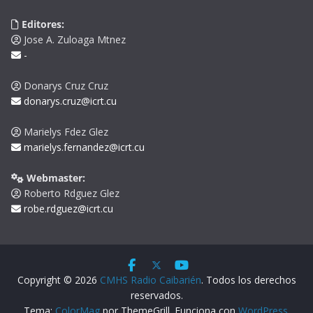
Editores:
Jose A. Zuloaga Mtnez
-
Donarys Cruz Cruz
donarys.cruz@icrt.cu
Marielys Fdez Glez
marielys.fernandez@icrt.cu
Webmaster:
Roberto Rdguez Glez
robe.rdguez@icrt.cu
Copyright © 2026
CMHS Radio Caibarién
. Todos los derechos
reservados.
Tema:
ColorMag
por ThemeGrill. Funciona con
WordPress
.