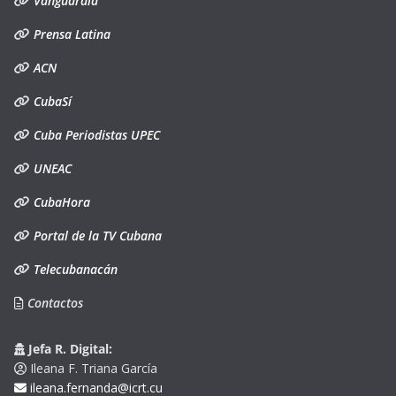
Vanguardia
Prensa Latina
ACN
CubaSí
Cuba Periodistas UPEC
UNEAC
CubaHora
Portal de la TV Cubana
Telecubanacán
Contactos
Jefa R. Digital:
Ileana F. Triana García
ileana.fernanda@icrt.cu