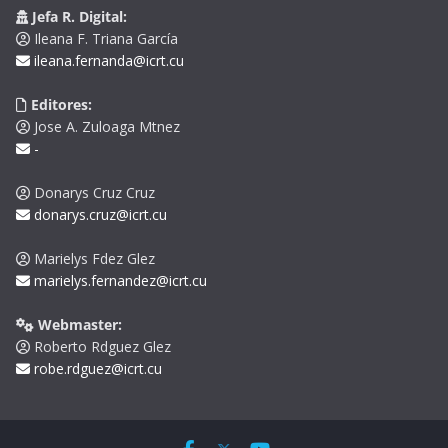
Jefa R. Digital:
Ileana F. Triana García
ileana.fernanda@icrt.cu
Editores:
Jose A. Zuloaga Mtnez
-
Donarys Cruz Cruz
donarys.cruz@icrt.cu
Marielys Fdez Glez
marielys.fernandez@icrt.cu
Webmaster:
Roberto Rdguez Glez
robe.rdguez@icrt.cu