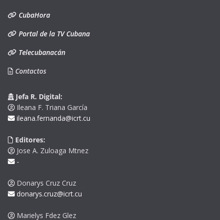
CubaHora
Portal de la TV Cubana
Telecubanacán
Contactos
Jefa R. Digital:
Ileana F. Triana García
ileana.fernanda@icrt.cu
Editores:
Jose A. Zuloaga Mtnez
-
Donarys Cruz Cruz
donarys.cruz@icrt.cu
Marielys Fdez Glez