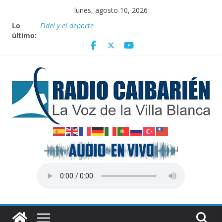
Saltar
lunes, agosto 10, 2026
al
Lo
Fidel y el deporte
contenido
último:
Por el pedraplén en cita con la historia
Vanguardia por 3 años consecutivos
Nuevos beneficios fiscales para impulsar las energías
renovables en Cuba
Nota oficial del Gobierno Provincial de Villa Clara