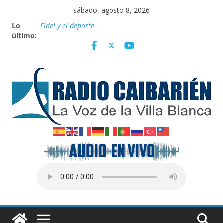
Saltar
sábado, agosto 8, 2026
al
Lo
Fidel y el deporte
contenido
último:
Por el pedraplén en cita con la historia
Vanguardia por 3 años consecutivos
Nuevos beneficios fiscales para impulsar las energías
renovables en Cuba
Nota oficial del Gobierno Provincial de Villa Clara