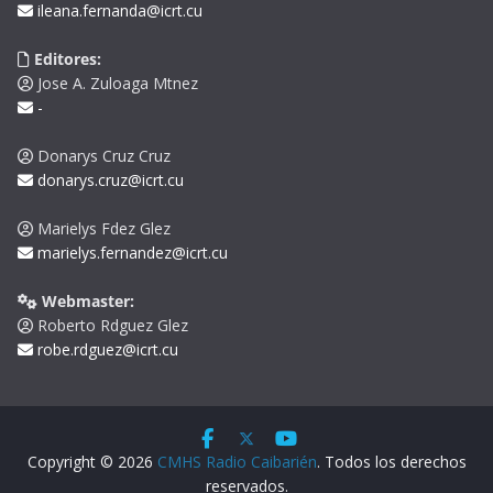
ileana.fernanda@icrt.cu
Editores:
Jose A. Zuloaga Mtnez
-
Donarys Cruz Cruz
donarys.cruz@icrt.cu
Marielys Fdez Glez
marielys.fernandez@icrt.cu
Webmaster:
Roberto Rdguez Glez
robe.rdguez@icrt.cu
Copyright © 2026
CMHS Radio Caibarién
. Todos los derechos
reservados.