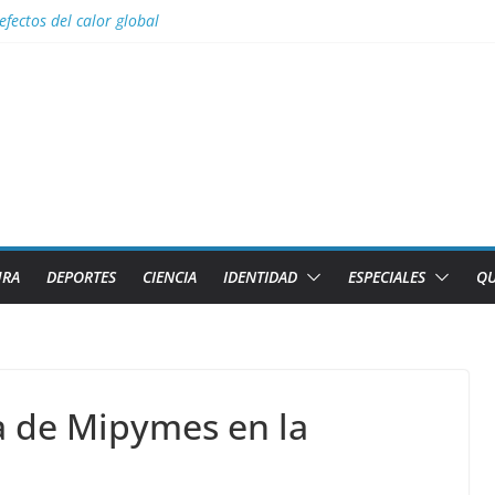
efectos del calor global
s para Lizandra Puentes Pérez en el pentatlón moderno de los Juegos 
s facilidades para importar vehículos e impulsar la movilidad eléctric
al con nombres de los 2 caibarienenses fallecidos y el lesionado en el 
los diez países con más sitios declarados Patrimonio Mundial por la U
URA
DEPORTES
CIENCIA
IDENTIDAD
ESPECIALES
QU
a de Mipymes en la