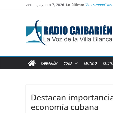
Saltar
viernes, agosto 7, 2026
Lo último:
“Aterrizando” los 
al
Buenos resultado
contenido
Transporte: Nueva
Información ofici
Irán entra entre 
CAIBARIÉN
CUBA
MUNDO
CULT
Destacan importanci
economía cubana