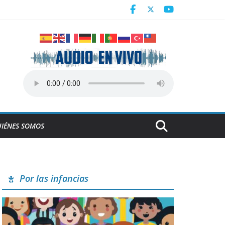
Centroamericanos
a en Cuba
derrumbe de la ESBEC 1, en Remedios
NESCO
IÉNES SOMOS
Por las infancias