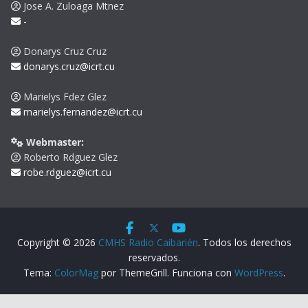
Jose A. Zuloaga Mtnez
-
Donarys Cruz Cruz
donarys.cruz@icrt.cu
Marielys Fdez Glez
marielys.fernandez@icrt.cu
Webmaster:
Roberto Rdguez Glez
robe.rdguez@icrt.cu
Copyright © 2026
CMHS Radio Caibarién
. Todos los derechos
reservados.
Tema:
ColorMag
por ThemeGrill. Funciona con
WordPress
.