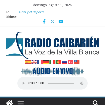
Saltar
domingo, agosto 9, 2026
al
Lo
Fidel y el deporte
contenido
último:
Por el pedraplén en cita con la historia
Vanguardia por 3 años consecutivos
Nuevos beneficios fiscales para impulsar las energías
renovables en Cuba
Nota oficial del Gobierno Provincial de Villa Clara