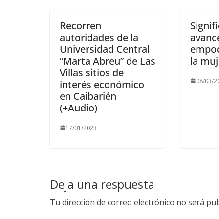
Recorren
Signif
autoridades de la
avanc
Universidad Central
empod
“Marta Abreu” de Las
la muj
Villas sitios de
08/03/2
interés económico
en Caibarién
(+Audio)
17/01/2023
Deja una respuesta
Tu dirección de correo electrónico no será pub