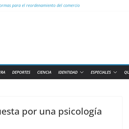
ormas para el reordenamiento del comercio
l con nombres de los 2 caibarienenses fallecidos y el lesionado en el 
los diez países con más sitios declarados Patrimonio Mundial por la U
efectos del calor global
o Sin Tierra donativo de medicamentos
URA
DEPORTES
CIENCIA
IDENTIDAD
ESPECIALES
QU
esta por una psicología