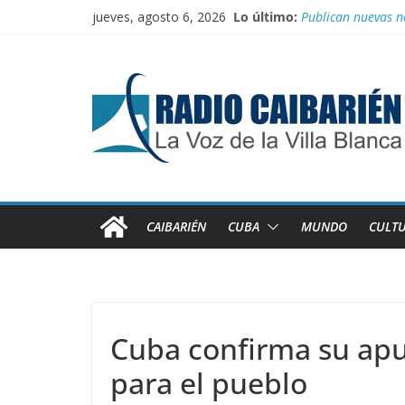
Saltar
jueves, agosto 6, 2026
Lo último:
Publican nuevas n
al
Información oficia
contenido
Irán entra entre 
“Aterrizando” los 
Entrega Movimient
CAIBARIÉN
CUBA
MUNDO
CULT
Cuba confirma su apu
para el pueblo