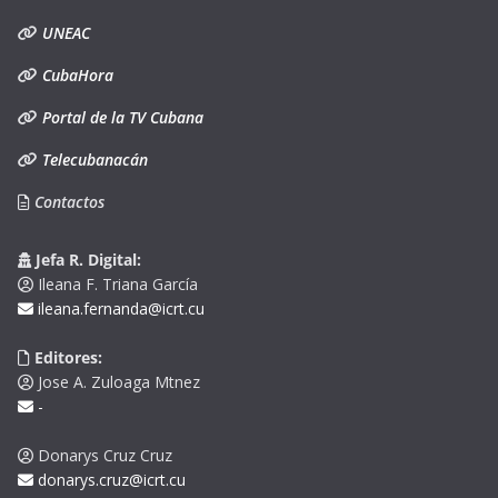
UNEAC
CubaHora
Portal de la TV Cubana
Telecubanacán
Contactos
Jefa R. Digital:
Ileana F. Triana García
ileana.fernanda@icrt.cu
Editores:
Jose A. Zuloaga Mtnez
-
Donarys Cruz Cruz
donarys.cruz@icrt.cu