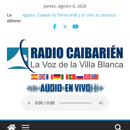
Saltar
jueves, agosto 6, 2026
al
Lo
Agosto: Cuando la Tierra arde y el cielo se oscurece
contenido
último:
Canciller cubano denuncia pretexto EEUU para
genocidio contra la isla
Empatan los equipos Tiburones de Caibarién y la
preselección de béisbol de Villa Clara en juego de
preparación
Homenaje a federadas
Innovación desde la base