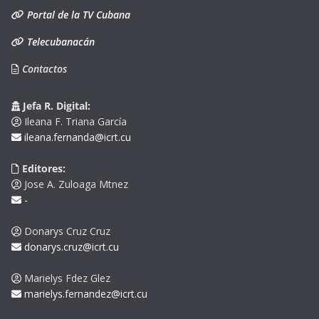
Portal de la TV Cubana
Telecubanacán
Contactos
Jefa R. Digital:
Ileana F. Triana García
ileana.fernanda@icrt.cu
Editores:
Jose A. Zuloaga Mtnez
-
Donarys Cruz Cruz
donarys.cruz@icrt.cu
Marielys Fdez Glez
marielys.fernandez@icrt.cu