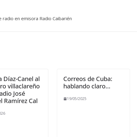
e radio en emisora Radio Caibarién
ta Díaz-Canel al
Correos de Cuba:
o villaclareño
hablando claro…
radio José
19/05/2025
l Ramírez Cal
026