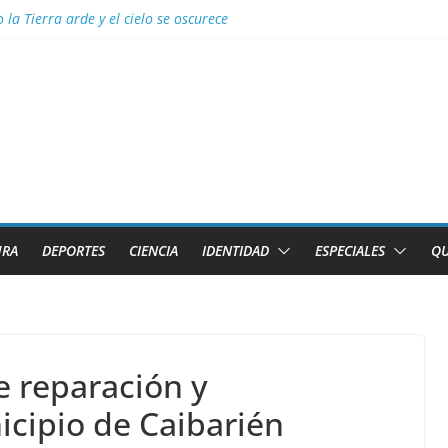
la Tierra arde y el cielo se oscurece
no denuncia pretexto EEUU para genocidio contra la isla
uipos Tiburones de Caibarién y la preselección de béisbol de Villa Cla
deradas
de la base
URA
DEPORTES
CIENCIA
IDENTIDAD
ESPECIALES
QU
e reparación y
cipio de Caibarién