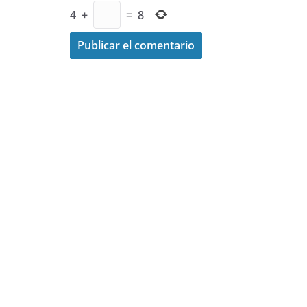
4
+
=
8