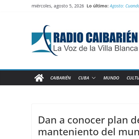
Saltar
miércoles, agosto 5, 2026
Lo último:
Agosto: Cuando 
al
Canciller cuba
contenido
Empatan los eq
Homenaje a fe
Innovación des
CAIBARIÉN
CUBA
MUNDO
CULT
Dan a conocer plan d
manteniento del muni