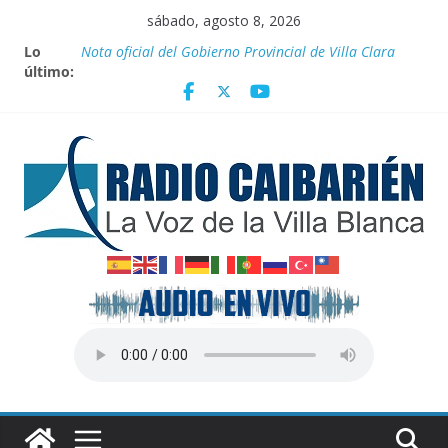
Saltar
sábado, agosto 8, 2026
Nuevos beneficios fiscales para impulsar las energías
al
Lo
renovables en Cuba
contenido
último:
Nota oficial del Gobierno Provincial de Villa Clara
Fidel y el deporte
Por el pedraplén en cita con la historia
Vanguardia por 3 años consecutivos