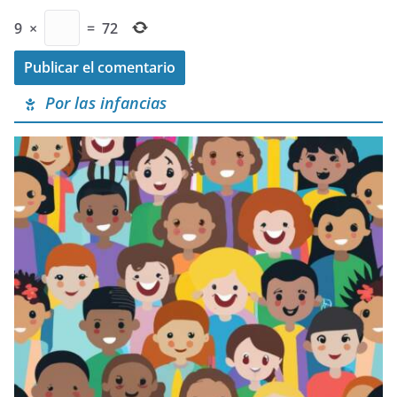
9
×
=
72
Por las infancias