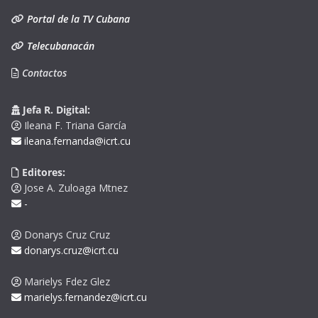
Portal de la TV Cubana
Telecubanacán
Contactos
Jefa R. Digital:
Ileana F. Triana García
ileana.fernanda@icrt.cu
Editores:
Jose A. Zuloaga Mtnez
-
Donarys Cruz Cruz
donarys.cruz@icrt.cu
Marielys Fdez Glez
marielys.fernandez@icrt.cu