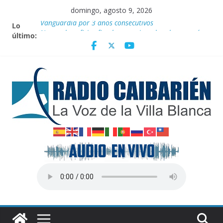
Saltar
domingo, agosto 9, 2026
al
Lo
Vanguardia por 3 años consecutivos
contenido
último:
Nuevos beneficios fiscales para impulsar las energías
renovables en Cuba
Nota oficial del Gobierno Provincial de Villa Clara
Fidel y el deporte
Por el pedraplén en cita con la historia