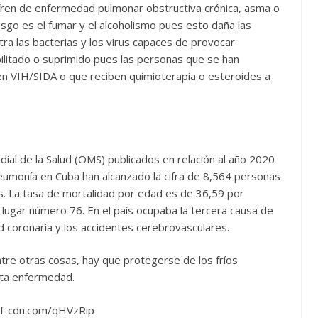
fren de enfermedad pulmonar obstructiva crónica, asma o
sgo es el fumar y el alcoholismo pues esto daña las
ra las bacterias y los virus capaces de provocar
ilitado o suprimido pues las personas que se han
en VIH/SIDA o que reciben quimioterapia o esteroides a
ial de la Salud (OMS) publicados en relación al año 2020
neumonía en Cuba han alcanzado la cifra de 8,564 personas
s. La tasa de mortalidad por edad es de 36,59 por
lugar número 76. En el país ocupaba la tercera causa de
d coronaria y los accidentes cerebrovasculares.
tre otras cosas, hay que protegerse de los fríos
esta enfermedad.
/if-cdn.com/qHVzRip