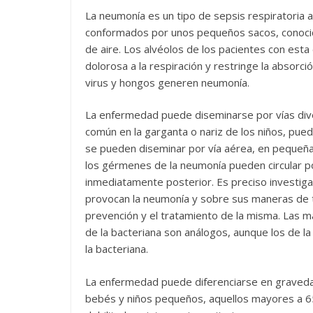
La neumonía es un tipo de sepsis respiratoria 
conformados por unos pequeños sacos, conocido
de aire. Los alvéolos de los pacientes con esta
dolorosa a la respiración y restringe la absorc
virus y hongos generen neumonía.
La enfermedad puede diseminarse por vías dive
común en la garganta o nariz de los niños, pue
se pueden diseminar por vía aérea, en pequeña
los gérmenes de la neumonía pueden circular po
inmediatamente posterior. Es preciso investi
provocan la neumonía y sobre sus maneras de tr
prevención y el tratamiento de la misma. Las ma
de la bacteriana son análogos, aunque los de l
la bacteriana.
La enfermedad puede diferenciarse en graveda
bebés y niños pequeños, aquellos mayores a 65