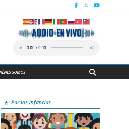
Centroamericanos
a en Cuba
derrumbe de la ESBEC 1, en Remedios
NESCO
IÉNES SOMOS
Por las infancias