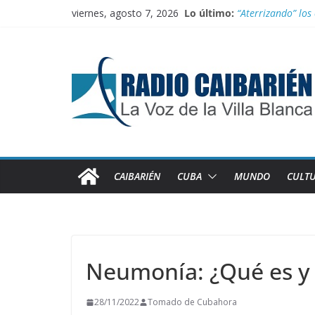
Saltar
viernes, agosto 7, 2026
Lo último:
“Aterrizando” los 
al
Buenos resultado
contenido
Transporte: Nueva
Información ofici
Irán entra entre 
CAIBARIÉN
CUBA
MUNDO
CULT
Neumonía: ¿Qué es y 
28/11/2022
Tomado de Cubahora