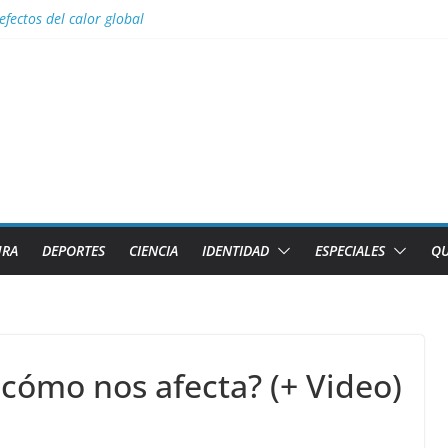
efectos del calor global
s para Lizandra Puentes Pérez en el pentatlón moderno de los Juegos 
s facilidades para importar vehículos e impulsar la movilidad eléctric
al con nombres de los 2 caibarienenses fallecidos y el lesionado en el 
los diez países con más sitios declarados Patrimonio Mundial por la U
URA
DEPORTES
CIENCIA
IDENTIDAD
ESPECIALES
QU
cómo nos afecta? (+ Video)