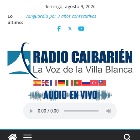
Saltar
domingo, agosto 9, 2026
al
Por el pedraplén en cita con la historia
Lo
contenido
Vanguardia por 3 años consecutivos
último:
Nuevos beneficios fiscales para impulsar las energías
renovables en Cuba
Nota oficial del Gobierno Provincial de Villa Clara
Fidel y el deporte