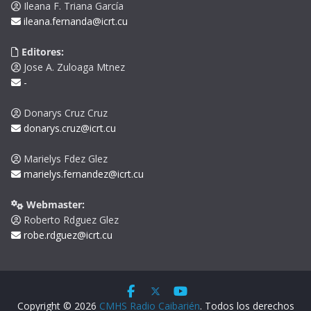
Ileana F. Triana García
ileana.fernanda@icrt.cu
Editores:
Jose A. Zuloaga Mtnez
-
Donarys Cruz Cruz
donarys.cruz@icrt.cu
Marielys Fdez Glez
marielys.fernandez@icrt.cu
Webmaster:
Roberto Rdguez Glez
robe.rdguez@icrt.cu
Copyright © 2026
CMHS Radio Caibarién
. Todos los derechos