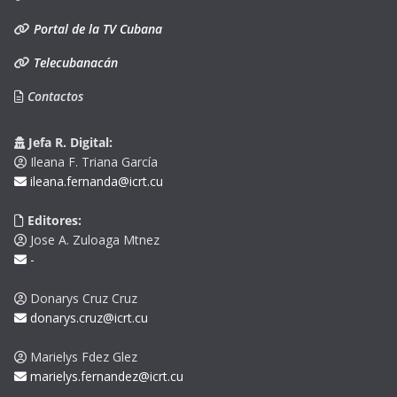
Portal de la TV Cubana
Telecubanacán
Contactos
Jefa R. Digital:
Ileana F. Triana García
ileana.fernanda@icrt.cu
Editores:
Jose A. Zuloaga Mtnez
-
Donarys Cruz Cruz
donarys.cruz@icrt.cu
Marielys Fdez Glez
marielys.fernandez@icrt.cu