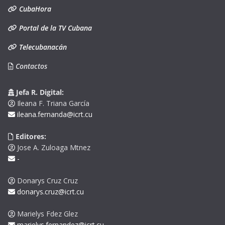
CubaHora
Portal de la TV Cubana
Telecubanacán
Contactos
Jefa R. Digital:
Ileana F. Triana García
ileana.fernanda@icrt.cu
Editores:
Jose A. Zuloaga Mtnez
-
Donarys Cruz Cruz
donarys.cruz@icrt.cu
Marielys Fdez Glez
marielys.fernandez@icrt.cu