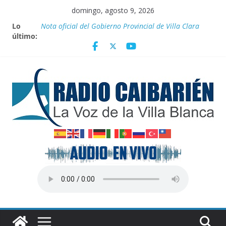
Saltar
domingo, agosto 9, 2026
al
Nuevos beneficios fiscales para impulsar las energías
Lo
contenido
renovables en Cuba
último:
Nota oficial del Gobierno Provincial de Villa Clara
Fidel y el deporte
Por el pedraplén en cita con la historia
Vanguardia por 3 años consecutivos