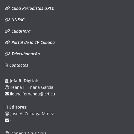
Cuba Periodistas UPEC
UNEAC
CubaHora
Portal de la TV Cubana
Telecubanacán
Contactos
Jefa R. Digital:
Ileana F. Triana García
ileana.fernanda@icrt.cu
Editores:
Jose A. Zuloaga Mtnez
-
Donarys Cruz Cruz