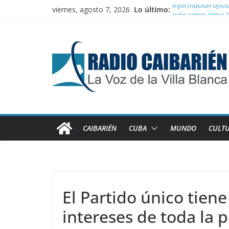
Saltar
viernes, agosto 7, 2026
Lo último:
Información ofici
al
Irán entra entre 
contenido
“Aterrizando” los 
Buenos resultado
Transporte: Nueva
CAIBARIÉN
CUBA
MUNDO
CULT
El Partido único tien
intereses de toda la 