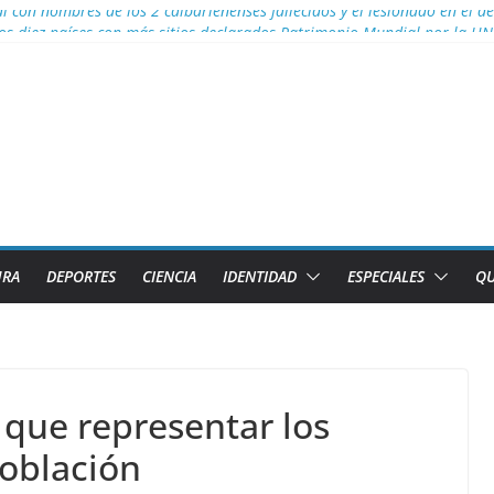
al con nombres de los 2 caibarienenses fallecidos y el lesionado en el 
los diez países con más sitios declarados Patrimonio Mundial por la U
efectos del calor global
s para Lizandra Puentes Pérez en el pentatlón moderno de los Juegos 
s facilidades para importar vehículos e impulsar la movilidad eléctric
URA
DEPORTES
CIENCIA
IDENTIDAD
ESPECIALES
QU
e que representar los
población