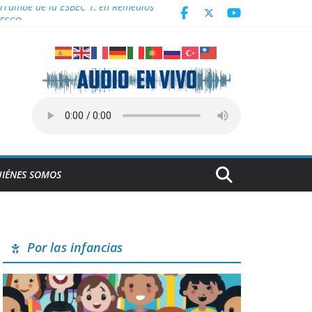
derrumbe de la ESBEC 1, en Remedios
NESCO
Centroamericanos
a en Cuba
IÉNES SOMOS
Por las infancias