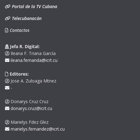
Portal de la TV Cubana
Telecubanacán
Contactos
Jefa R. Digital:
Ileana F. Triana García
ileana.fernanda@icrt.cu
Editores:
Jose A. Zuloaga Mtnez
-
Donarys Cruz Cruz
donarys.cruz@icrt.cu
Marielys Fdez Glez
marielys.fernandez@icrt.cu