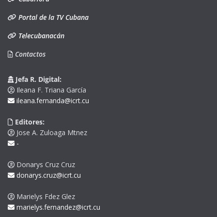
Portal de la TV Cubana
Telecubanacán
Contactos
Jefa R. Digital:
Ileana F. Triana García
ileana.fernanda@icrt.cu
Editores:
Jose A. Zuloaga Mtnez
-
Donarys Cruz Cruz
donarys.cruz@icrt.cu
Marielys Fdez Glez
marielys.fernandez@icrt.cu