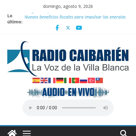
Saltar
domingo, agosto 9, 2026
al
Lo
Vanguardia por 3 años consecutivos
contenido
último:
Nuevos beneficios fiscales para impulsar las energías
renovables en Cuba
Nota oficial del Gobierno Provincial de Villa Clara
Fidel y el deporte
Por el pedraplén en cita con la historia