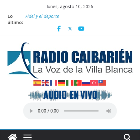
Saltar
lunes, agosto 10, 2026
al
Lo
Fidel y el deporte
contenido
último:
Por el pedraplén en cita con la historia
Vanguardia por 3 años consecutivos
Nuevos beneficios fiscales para impulsar las energías
renovables en Cuba
Nota oficial del Gobierno Provincial de Villa Clara