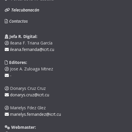
Telecubanacán
Contactos
Jefa R. Digital:
Ileana F. Triana García
ileana.fernanda@icrt.cu
Editores:
Jose A. Zuloaga Mtnez
-
Donarys Cruz Cruz
donarys.cruz@icrt.cu
Marielys Fdez Glez
marielys.fernandez@icrt.cu
Webmaster: