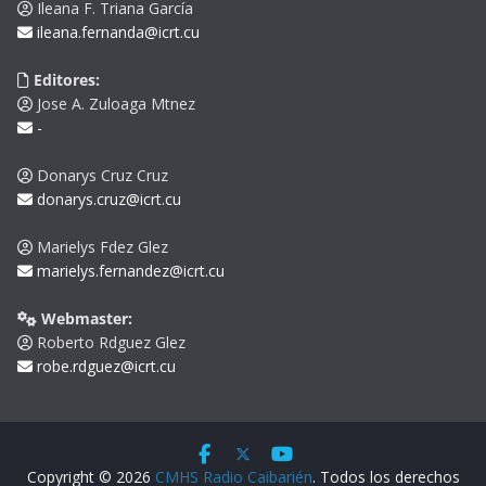
Ileana F. Triana García
ileana.fernanda@icrt.cu
Editores:
Jose A. Zuloaga Mtnez
-
Donarys Cruz Cruz
donarys.cruz@icrt.cu
Marielys Fdez Glez
marielys.fernandez@icrt.cu
Webmaster:
Roberto Rdguez Glez
robe.rdguez@icrt.cu
Copyright © 2026
CMHS Radio Caibarién
. Todos los derechos