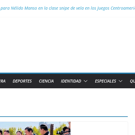
 para Nélido Manso en la clase snipe de vela en los Juegos Centroamer
ior necesita el apoyo de todas las formas de gestión
 Aguascalientes el GM Elier Miranda Mesa y el MI Diazmany Otero Acost
a juvenil
s de Caibarién la historia local
URA
DEPORTES
CIENCIA
IDENTIDAD
ESPECIALES
QU