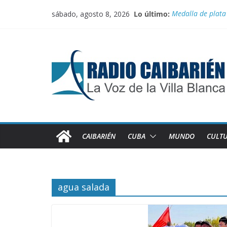
Saltar
sábado, agosto 8, 2026
Lo último:
Medalla de plata
al
El comercio inter
contenido
Juegan el torneo
100 con Fidel, rut
Recorren federada
CAIBARIÉN
CUBA
MUNDO
CULT
agua salada