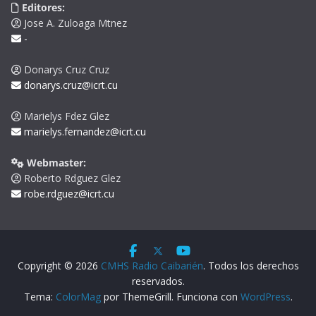
Editores:
Jose A. Zuloaga Mtnez
-
Donarys Cruz Cruz
donarys.cruz@icrt.cu
Marielys Fdez Glez
marielys.fernandez@icrt.cu
Webmaster:
Roberto Rdguez Glez
robe.rdguez@icrt.cu
Copyright © 2026
CMHS Radio Caibarién
. Todos los derechos
reservados.
Tema:
ColorMag
por ThemeGrill. Funciona con
WordPress
.