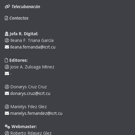
Telecubanacán
Contactos
Jefa R. Digital:
Ileana F. Triana García
ileana.fernanda@icrt.cu
Editores:
Jose A. Zuloaga Mtnez
-
Donarys Cruz Cruz
donarys.cruz@icrt.cu
Marielys Fdez Glez
marielys.fernandez@icrt.cu
Webmaster:
Roberto Rdguez Glez