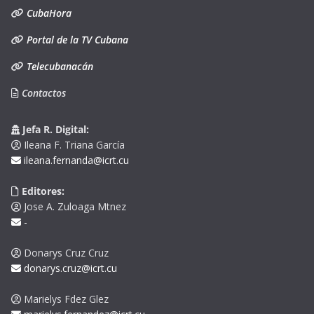
CubaHora
Portal de la TV Cubana
Telecubanacán
Contactos
Jefa R. Digital:
Ileana F. Triana García
ileana.fernanda@icrt.cu
Editores:
Jose A. Zuloaga Mtnez
-
Donarys Cruz Cruz
donarys.cruz@icrt.cu
Marielys Fdez Glez