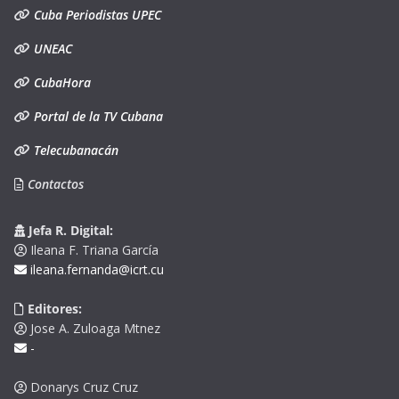
Cuba Periodistas UPEC
UNEAC
CubaHora
Portal de la TV Cubana
Telecubanacán
Contactos
Jefa R. Digital:
Ileana F. Triana García
ileana.fernanda@icrt.cu
Editores:
Jose A. Zuloaga Mtnez
-
Donarys Cruz Cruz